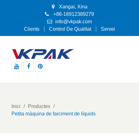
Xangai, Xina
+86-18912389279
info@vkpak.com
Clients
Control De Qualitat
Servei
Youtube
Facebook
Pinterest
Inici
Productes
Petita màquina de farciment de líquids