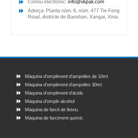
Correu electrònic:
info@vkpak.com
Adreça: Planta núm. 6, núm. 477 Tie Feng
Road, districte de Baoshan, Xangai, Xina.
Màquina d’ompliment d’ampolles de 10ml
Màquina d’ompliment d’ampolles 30ml
Màquina d'ompliment d'àcids
Màquina d’omplir alcohol
Màquina de farcit de lleixiu
Màquina de farciment químic