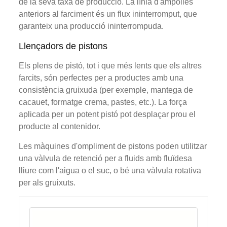
de la seva taxa de producció. La línia d'ampolles
anteriors al farciment és un flux ininterromput, que
garanteix una producció ininterrompuda.
Llençadors de pistons
Els plens de pistó, tot i que més lents que els altres
farcits, són perfectes per a productes amb una
consistència gruixuda (per exemple, mantega de
cacauet, formatge crema, pastes, etc.). La força
aplicada per un potent pistó pot desplaçar prou el
producte al contenidor.
Les màquines d'ompliment de pistons poden utilitzar
una vàlvula de retenció per a fluids amb fluïdesa
lliure com l'aigua o el suc, o bé una vàlvula rotativa
per als gruixuts.