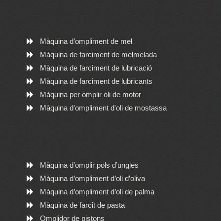
Màquina d’ompliment de mel
Màquina de farciment de melmelada
Màquina de farciment de lubricació
Màquina de farciment de lubricants
Màquina per omplir oli de motor
Màquina d'ompliment d'oli de mostassa
Màquina d’omplir pols d’ungles
Màquina d’ompliment d’oli d’oliva
Màquina d’ompliment d’oli de palma
Màquina de farcit de pasta
Omplidor de pistons