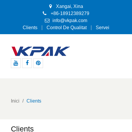
Xangai, Xina
+86-18912389279
info@vkpak.com
Clients
Control De Qualitat
Servei
Youtube
Facebook
Pinterest
Inici
Clients
Clients