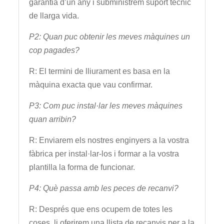
garantia d’un any i subministrem suport tècnic
de llarga vida.
P2: Quan puc obtenir les meves màquines un
cop pagades?
R: El termini de lliurament es basa en la
màquina exacta que vau confirmar.
P3: Com puc instal·lar les meves màquines
quan arribin?
R: Enviarem els nostres enginyers a la vostra
fàbrica per instal·lar-los i formar a la vostra
plantilla la forma de funcionar.
P4: Què passa amb les peces de recanvi?
R: Després que ens ocupem de totes les
coses, li oferirem una llista de recanvis per a la