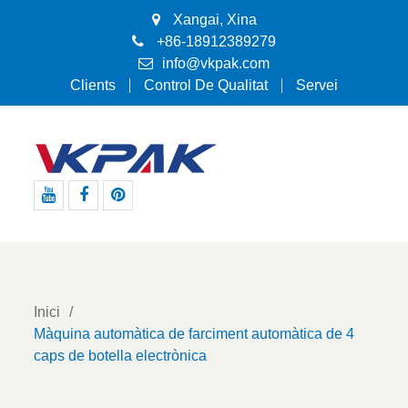
Xangai, Xina
+86-18912389279
info@vkpak.com
Clients
Control De Qualitat
Servei
Youtube
Facebook
Pinterest
Inici
Màquina automàtica de farciment automàtica de 4
caps de botella electrònica