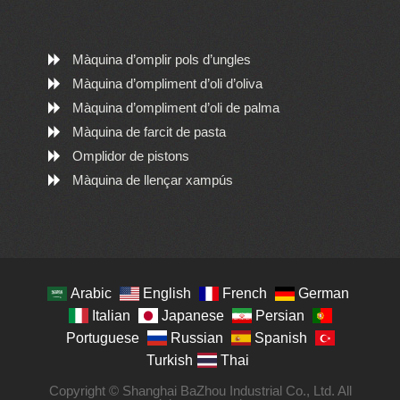
Màquina d’omplir pols d’ungles
Màquina d’ompliment d’oli d’oliva
Màquina d’ompliment d’oli de palma
Màquina de farcit de pasta
Omplidor de pistons
Màquina de llençar xampús
Arabic
English
French
German
Italian
Japanese
Persian
Portuguese
Russian
Spanish
Turkish
Thai
Copyright © Shanghai BaZhou Industrial Co., Ltd. All