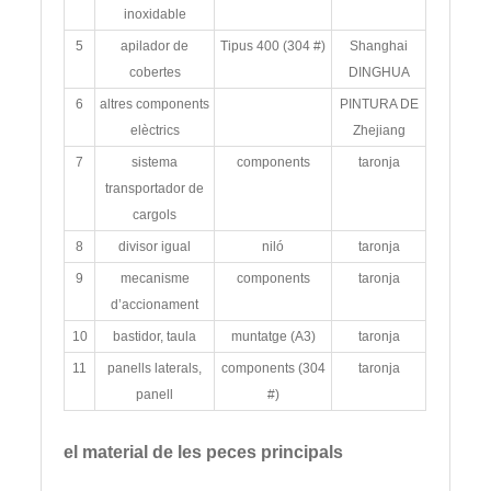
inoxidable
5
apilador de
Tipus 400 (304 #)
Shanghai
cobertes
DINGHUA
6
altres components
PINTURA DE
elèctrics
Zhejiang
7
sistema
components
taronja
transportador de
cargols
8
divisor igual
niló
taronja
9
mecanisme
components
taronja
d’accionament
10
bastidor, taula
muntatge (A3)
taronja
11
panells laterals,
components (304
taronja
panell
#)
el material de les peces principals