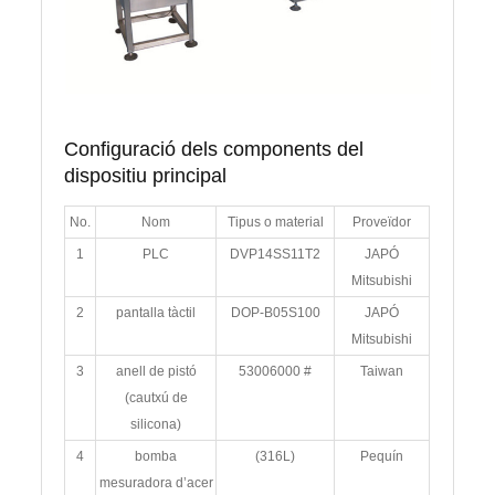
Configuració dels components del
dispositiu principal
No.
Nom
Tipus o material
Proveïdor
1
PLC
DVP14SS11T2
JAPÓ
Mitsubishi
2
pantalla tàctil
DOP-B05S100
JAPÓ
Mitsubishi
3
anell de pistó
53006000 #
Taiwan
(cautxú de
silicona)
4
bomba
(316L)
Pequín
mesuradora d’acer